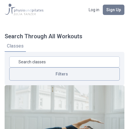
Log in
Sign Up
Search Through All Workouts
Classes
Filters
Körperbereich
Dauer
Intensität
Art Des Workouts