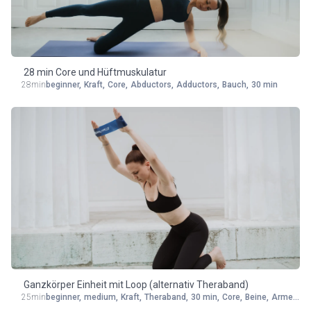
Equipment
28 min Core und Hüftmuskulatur
28min
beginner
,
Kraft
,
Core
,
Abductors
,
Adductors
,
Bauch
,
30 min
Ganzkörper Einheit mit Loop (alternativ Theraband)
25min
beginner
,
medium
,
Kraft
,
Theraband
,
30 min
,
Core
,
Beine
,
Arme
,
Rü