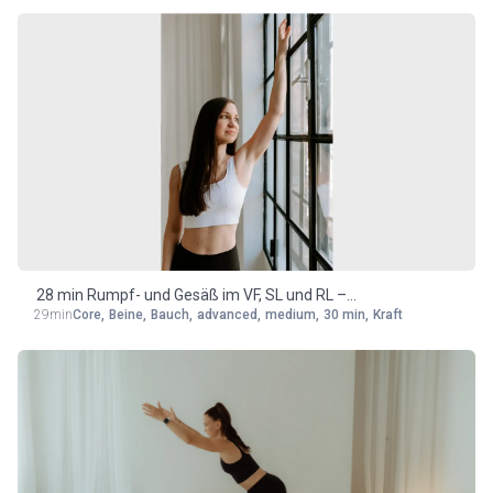
28 min Rumpf- und Gesäß im VF, SL und RL –
29min
Core
,
Beine
,
Bauch
,
advanced
,
medium
,
30 min
,
Kraft
medium/advanced