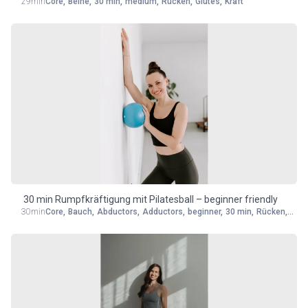
29min
Core
,
Beine
,
30 min
,
medium
,
Rücken
,
Glutes
,
Kraft
30 min Rumpfkräftigung mit Pilatesball – beginner friendly
30min
Core
,
Bauch
,
Abductors
,
Adductors
,
beginner
,
30 min
,
Rücken
,
Kraf