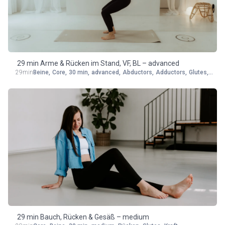
29 min Arme & Rücken im Stand, VF, BL – advanced
29min
Beine
,
Core
,
30 min
,
advanced
,
Abductors
,
Adductors
,
Glutes
,
Rück
29 min Bauch, Rücken & Gesäß – medium