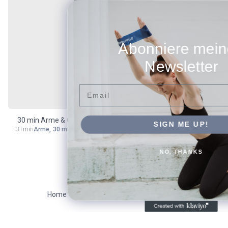
Abonniere meinen
Newsletter
Email
30 min Arme & Oberkörper mit Hantel
SIGN ME UP!
31min
Arme
,
30 min
,
Core
NO, THANKS
Home
Search
Close