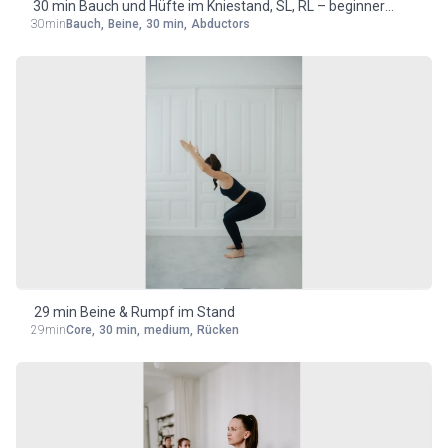
30 min Bauch und Hüfte im Kniestand, SL, RL – beginner
30min
Bauch
,
Beine
,
30 min
,
Abductors
friendly
29 min Beine & Rumpf im Stand
29min
Core
,
30 min
,
medium
,
Rücken