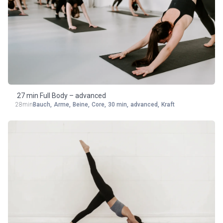
27 min Full Body – advanced
28min
Bauch
,
Arme
,
Beine
,
Core
,
30 min
,
advanced
,
Kraft