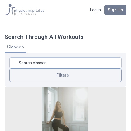
Log in
Sign Up
Search Through All Workouts
Classes
Filters
Körperbereich
Dauer
Intensität
Art Des Workouts