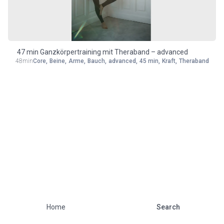
Equipment
47 min Ganzkörpertraining mit Theraband – advanced
48min
Core
,
Beine
,
Arme
,
Bauch
,
advanced
,
45 min
,
Kraft
,
Theraband
Home
Search