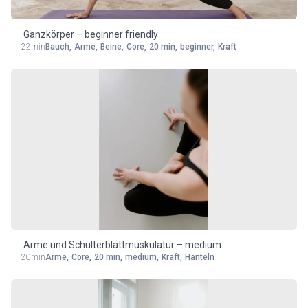
Ganzkörper – beginner friendly
22min
Bauch
,
Arme
,
Beine
,
Core
,
20 min
,
beginner
,
Kraft
Arme und Schulterblattmuskulatur – medium
20min
Arme
,
Core
,
20 min
,
medium
,
Kraft
,
Hanteln