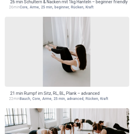
26 min Schultern & Nacken mit 1kg Hanteln – beginner friendly
26min
Core
,
Arme
,
25 min
,
beginner
,
Rücken
,
Kraft
21 min Rumpf im Sitz, RL, BL, Plank – advanced
22min
Bauch
,
Core
,
Arme
,
25 min
,
advanced
,
Rücken
,
Kraft