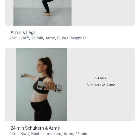
Equipment
Arms & Legs
25min
Kraft
,
25 min
,
Arme
,
Glutes
,
beginner
24 min Schultern & Arme
24min
Kraft
,
Hanteln
,
medium
,
Arme
,
25 min