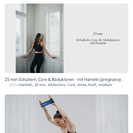
25 min Schultern, Core & Abduktoren - mit Hanteln (pregnancy
25min
Hanteln
,
25 min
,
Abductors
,
Core
,
Arme
,
Kraft
,
medium
friendly)