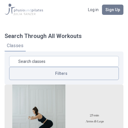
Log in
Sign Up
Search Through All Workouts
Classes
Filters
Körperbereich
Dauer
Intensität
Art Des Workouts