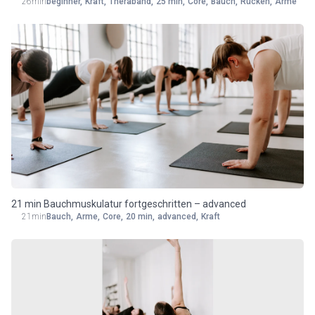
26min
beginner
,
Kraft
,
Theraband
,
25 min
,
Core
,
Bauch
,
Rücken
,
Arme
friendly)
21 min Bauchmuskulatur fortgeschritten – advanced
21min
Bauch
,
Arme
,
Core
,
20 min
,
advanced
,
Kraft