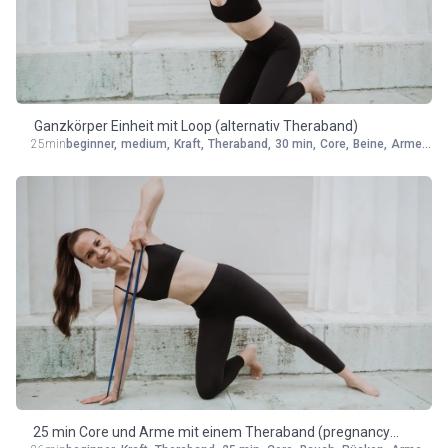
Ganzkörper Einheit mit Loop (alternativ Theraband)
25min
beginner
,
medium
,
Kraft
,
Theraband
,
30 min
,
Core
,
Beine
,
Arme
,
Rü
25 min Core und Arme mit einem Theraband (pregnancy