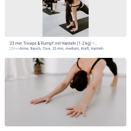
23 min Triceps & Rumpf mit Hanteln (1-2 kg) –
23min
Arme
,
Bauch
,
Core
,
25 min
,
medium
,
Kraft
,
Hanteln
medium/advanced