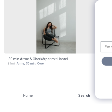
Abonniere meinen
Newsletter
Email
30 min Arme & Oberkörper mit Hantel
SIGN ME UP!
31min
Arme
,
30 min
,
Core
NO, THANKS
Home
Search
Close