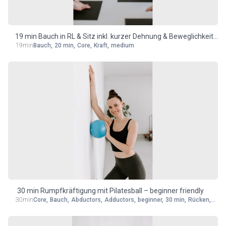
19 min Bauch in RL & Sitz inkl. kurzer Dehnung & Beweglichkeit
19min
Bauch
,
20 min
,
Core
,
Kraft
,
medium
am Ende – medium
30 min Rumpfkräftigung mit Pilatesball – beginner friendly
30min
Core
,
Bauch
,
Abductors
,
Adductors
,
beginner
,
30 min
,
Rücken
,
Kraf