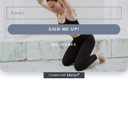
Email
21 min Rumpf im Sitz, RL, BL, Plank – advanced
SIGN ME UP!
22min
Bauch
,
Core
,
Arme
,
25 min
,
advanced
,
Rücken
,
Kraft
NO, THANKS
Home
Search
Close