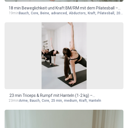
18 min Beweglichkeit und Kraft BM/RM mit dem Pilatesball –
19min
Bauch
,
Core
,
Beine
,
advanced
,
Abductors
,
Kraft
,
Pilatesball
,
20 min
medium/advanced
23 min Triceps & Rumpf mit Hanteln (1-2 kg) –
23min
Arme
,
Bauch
,
Core
,
25 min
,
medium
,
Kraft
,
Hanteln
medium/advanced