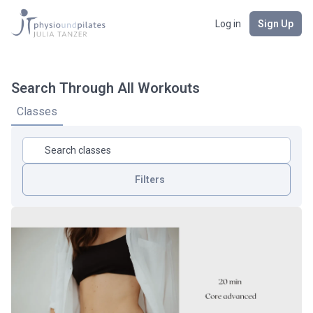
Log in
Sign Up
Search Through All Workouts
Classes
Filters
Körperbereich
Dauer
Intensität
Art Des Workouts