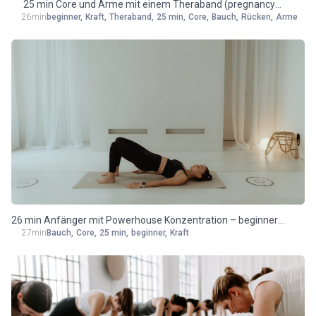
25 min Core und Arme mit einem Theraband (pregnancy
26min
beginner
,
Kraft
,
Theraband
,
25 min
,
Core
,
Bauch
,
Rücken
,
Arme
friendly)
26 min Anfänger mit Powerhouse Konzentration – beginner
27min
Bauch
,
Core
,
25 min
,
beginner
,
Kraft
friendly