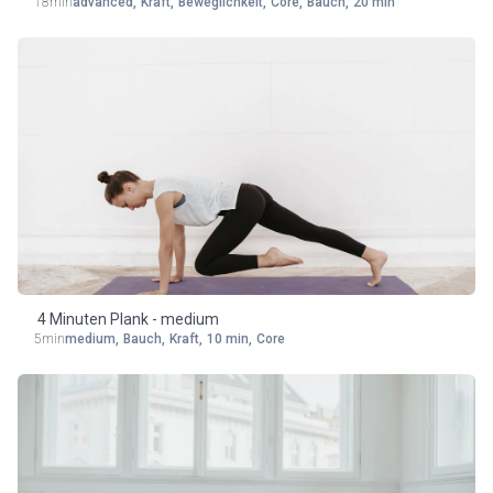
18min
advanced
,
Kraft
,
Beweglichkeit
,
Core
,
Bauch
,
20 min
4 Minuten Plank - medium
5min
medium
,
Bauch
,
Kraft
,
10 min
,
Core