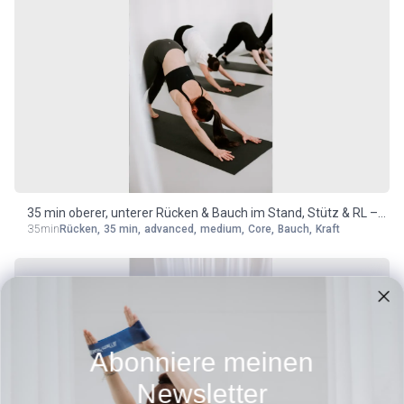
35 min oberer, unterer Rücken & Bauch im Stand, Stütz & RL –
35min
Rücken
,
35 min
,
advanced
,
medium
,
Core
,
Bauch
,
Kraft
medium/advanced
Abonniere meinen
Newsletter