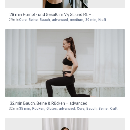
28 min Rumpf- und Gesäß im VF, SL und RL –
29min
Core
,
Beine
,
Bauch
,
advanced
,
medium
,
30 min
,
Kraft
medium/advanced
32 min Bauch, Beine & Rücken – advanced
32min
35 min
,
Rücken
,
Glutes
,
advanced
,
Core
,
Bauch
,
Beine
,
Kraft