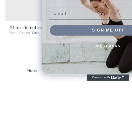
Email
21 min Rumpf im Sitz, RL, BL, Plank – advanced
SIGN ME UP!
22min
Bauch
,
Core
,
Arme
,
25 min
,
advanced
,
Rücken
,
Kraft
NO, THANKS
Home
Search
Close