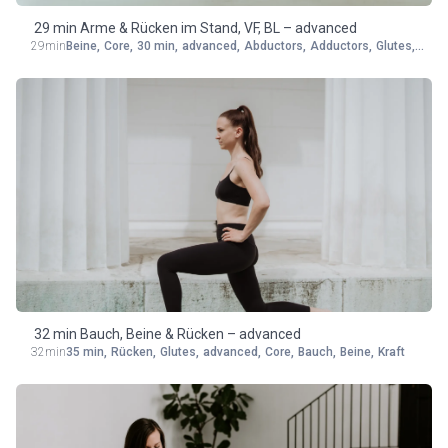
29 min Arme & Rücken im Stand, VF, BL – advanced
29min
Beine
,
Core
,
30 min
,
advanced
,
Abductors
,
Adductors
,
Glutes
,
Rück
32 min Bauch, Beine & Rücken – advanced
32min
35 min
,
Rücken
,
Glutes
,
advanced
,
Core
,
Bauch
,
Beine
,
Kraft