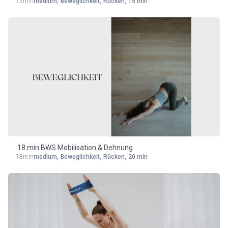
13min
medium
,
Beweglichkeit
,
Rücken
,
15 min
18 min BWS Mobilisation & Dehnung
18min
medium
,
Beweglichkeit
,
Rücken
,
20 min