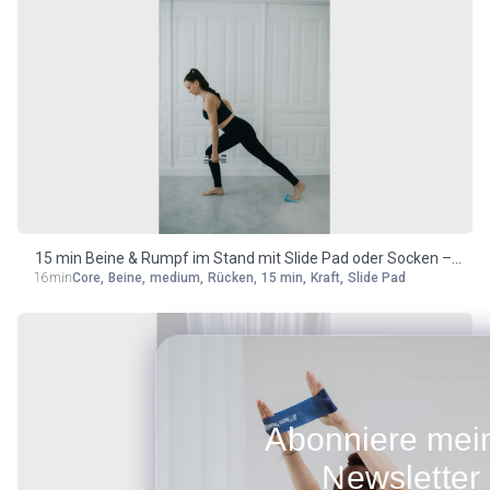
15 min Beine & Rumpf im Stand mit Slide Pad oder Socken –
16min
Core
,
Beine
,
medium
,
Rücken
,
15 min
,
Kraft
,
Slide Pad
medium
Abonniere meinen
Newsletter