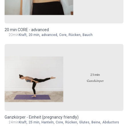
Equipment
20 min CORE - advanced
20min
Kraft
,
20 min
,
advanced
,
Core
,
Rücken
,
Bauch
Ganzkörper - Einheit (pregnancy friendly)
24min
Kraft
,
25 min
,
Hanteln
,
Core
,
Rücken
,
Glutes
,
Beine
,
Abductors