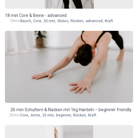
18 min Core & Beine - advanced
18min
Bauch
,
Core
,
20 min
,
Glutes
,
Rücken
,
advanced
,
Kraft
26 min Schultern & Nacken mit 1kg Hanteln – beginner friendly
26min
Core
,
Arme
,
25 min
,
beginner
,
Rücken
,
Kraft