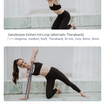
Ganzkörper Einheit mit Loop (alternativ Theraband)
25min
beginner
,
medium
,
Kraft
,
Theraband
,
30 min
,
Core
,
Beine
,
Arme
,
Rü