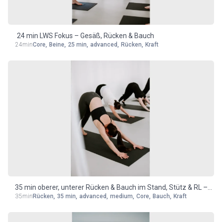
24 min LWS Fokus – Gesäß, Rücken & Bauch
24min
Core
,
Beine
,
25 min
,
advanced
,
Rücken
,
Kraft
35 min oberer, unterer Rücken & Bauch im Stand, Stütz & RL –
35min
Rücken
,
35 min
,
advanced
,
medium
,
Core
,
Bauch
,
Kraft
medium/advanced