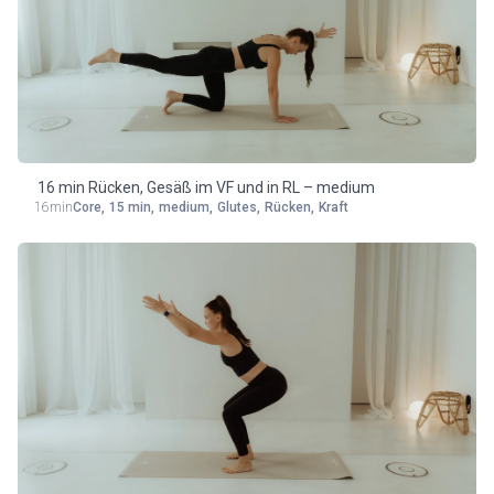
16 min Rücken, Gesäß im VF und in RL – medium
16min
Core
,
15 min
,
medium
,
Glutes
,
Rücken
,
Kraft