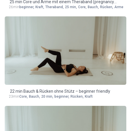
25 min Core und Arme mit einem Theraband (pregnancy
26min
beginner
,
Kraft
,
Theraband
,
25 min
,
Core
,
Bauch
,
Rücken
,
Arme
friendly)
22 min Bauch & Rücken ohne Stütz – beginner friendly
23min
Core
,
Bauch
,
20 min
,
beginner
,
Rücken
,
Kraft