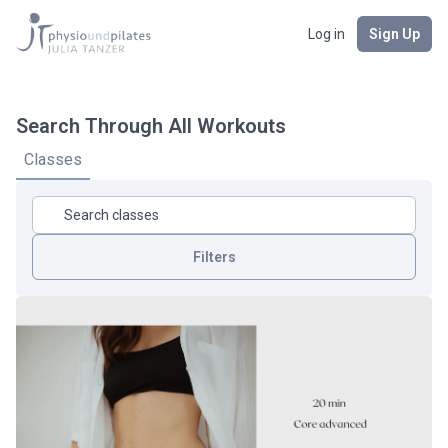
Log in
Sign Up
Search Through All Workouts
Classes
Filters
Körperbereich
Dauer
Intensität
Art Des Workouts