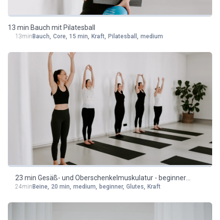
13 min Bauch mit Pilatesball
13min
Bauch
,
Core
,
15 min
,
Kraft
,
Pilatesball
,
medium
23 min Gesäß- und Oberschenkelmuskulatur - beginner
24min
Beine
,
20 min
,
medium
,
beginner
,
Glutes
,
Kraft
friendly/medium