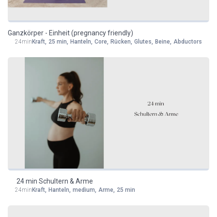
Ganzkörper - Einheit (pregnancy friendly)
24min
Kraft
,
25 min
,
Hanteln
,
Core
,
Rücken
,
Glutes
,
Beine
,
Abductors
24 min Schultern & Arme
24min
Kraft
,
Hanteln
,
medium
,
Arme
,
25 min