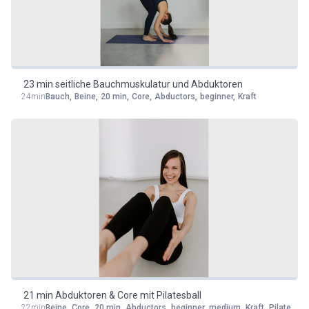
23 min seitliche Bauchmuskulatur und Abduktoren
24min
Bauch
,
Beine
,
20 min
,
Core
,
Abductors
,
beginner
,
Kraft
21 min Abduktoren & Core mit Pilatesball
22min
Beine
,
Core
,
20 min
,
Abductors
,
beginner
,
medium
,
Kraft
,
Pilatesball