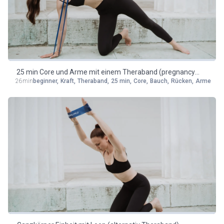
25 min Core und Arme mit einem Theraband (pregnancy
26min
beginner
,
Kraft
,
Theraband
,
25 min
,
Core
,
Bauch
,
Rücken
,
Arme
friendly)