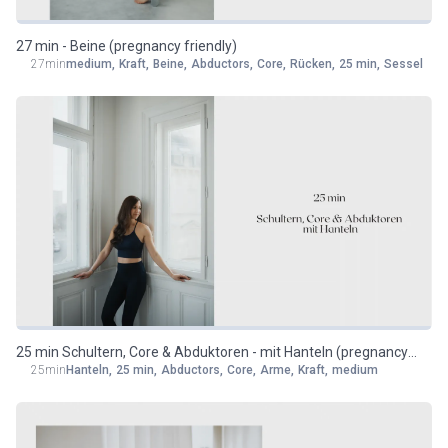
27 min - Beine (pregnancy friendly)
27min
medium
,
Kraft
,
Beine
,
Abductors
,
Core
,
Rücken
,
25 min
,
Sessel
25 min Schultern, Core & Abduktoren - mit Hanteln (pregnancy
25min
Hanteln
,
25 min
,
Abductors
,
Core
,
Arme
,
Kraft
,
medium
friendly)