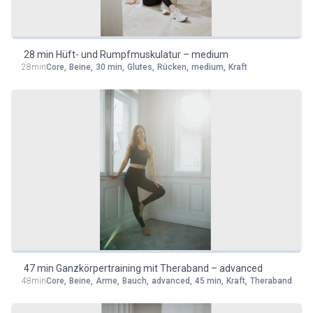
28 min Hüft- und Rumpfmuskulatur – medium
28min
Core
,
Beine
,
30 min
,
Glutes
,
Rücken
,
medium
,
Kraft
47 min Ganzkörpertraining mit Theraband – advanced
48min
Core
,
Beine
,
Arme
,
Bauch
,
advanced
,
45 min
,
Kraft
,
Theraband