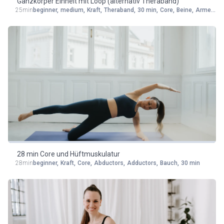
Ganzkörper Einheit mit Loop (alternativ Theraband)
25min
beginner
,
medium
,
Kraft
,
Theraband
,
30 min
,
Core
,
Beine
,
Arme
,
Rü
28 min Core und Hüftmuskulatur
28min
beginner
,
Kraft
,
Core
,
Abductors
,
Adductors
,
Bauch
,
30 min