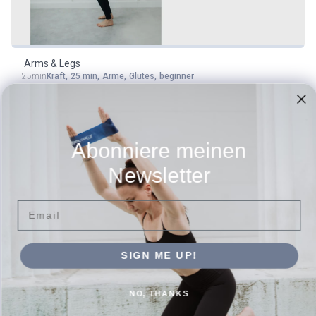
Arms & Legs
25min
Kraft
,
25 min
,
Arme
,
Glutes
,
beginner
Abonniere meinen
Newsletter
Email
SIGN ME UP!
17 min Abduktoren & Core
17min
Kraft
,
beginner
,
Abductors
,
Core
,
15 min
NO, THANKS